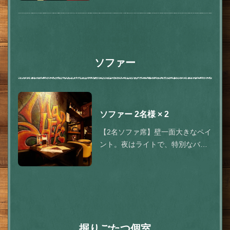
ソファー
ソファー
2名様
× 2
この店舗情報をシェアする
【2名ソファ席】壁一面大きなペイ
ント。夜はライトで、特別なバル
お席 | スパイス研究所 MAD CHEFs マッドシェフ 浜松町店
感を演出。 カップルの方もおスス
東京都港区浜松町２-8-4金田ビル1F
メ
https://madchefs-hamamatsutyo.owst.jp/seats
お店情報をコピー
掘りごたつ個室