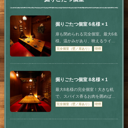
閉じる
掘りごたつ個室
6名様
× 1
扉も閉められる完全個室。最大6名
様。温かみがあり、映えるライト
がポイント。
完全個室（壁／扉あり）
喫煙
掘りごたつ個室
8名様
× 1
最大8名様の完全個室！大きな机
で、スパイス香るお肉を囲めば、
お酒も会話も進む！宴会にピッタ
完全個室（壁／扉あり）
喫煙
リ♪