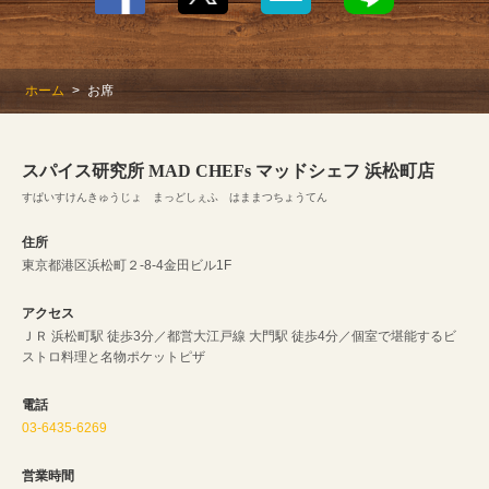
ホーム
お席
スパイス研究所 MAD CHEFs マッドシェフ 浜松町店
すぱいすけんきゅうじょ まっどしぇふ はままつちょうてん
住所
東京都港区浜松町２-8-4金田ビル1F
アクセス
ＪＲ 浜松町駅 徒歩3分／都営大江戸線 大門駅 徒歩4分／個室で堪能するビ
ストロ料理と名物ポケットピザ
電話
03-6435-6269
営業時間