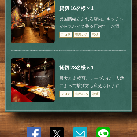
貸切
16名様
× 1
異国情緒あふれる店内。キッチン
からスパイス香る店内で、お酒も
会話も進むこと間違いなし。1F最
フロア
着席のみ
禁煙
大16名様可。2F合わせて最大48名
様の貸切も可能！
貸切
28名様
× 1
最大28名様可。テーブルは、人数
によって繋げ方も変えられます。
幹事様におすすめ♪１F合わせる
フロア
着席のみ
喫煙
と、最大48名様の貸し切りも！