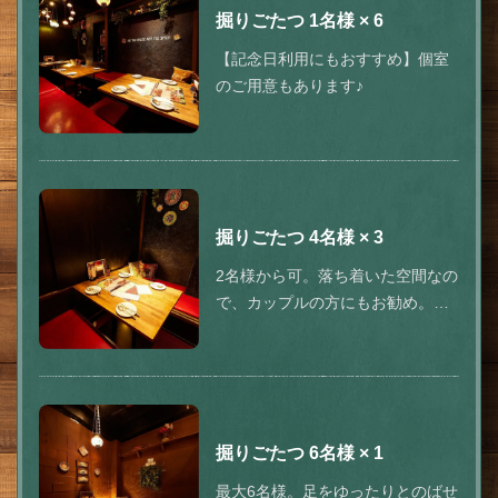
掘りごたつ
1名様
× 6
【記念日利用にもおすすめ】個室
のご用意もあります♪
掘りごたつ
4名様
× 3
2名様から可。落ち着いた空間なの
で、カップルの方にもお勧め。お
洒落なインテリアは、ついたくさ
ん写真を撮りたくなる！
掘りごたつ
6名様
× 1
最大6名様。足をゆったりとのばせ