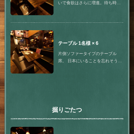
いで食欲はさらに増進。待ち時間
も楽しめる♪
テーブル
1名様
× 6
片側ソファータイプのテーブル
席。 日本にいることを忘れそうな
店内は、幻想的なアラビアンラン
プや鮮やかなグラフィックが目を
引く空間。外の飲食スペースには
テレビも設置し、パブリックビュ
ーイングも楽しめる！
掘りごたつ