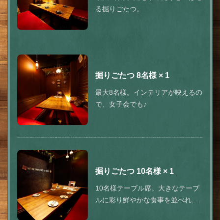
る掘りごたつ。
掘りごたつ
8名様
× 1
最大8名様。インテリアが映えるの
で、女子会でも♪
掘りごたつ
10名様
× 1
10名様テーブル席。大きなテーブ
ルに彩り鮮やかな食事を並べれ
ば、宴会も華やかに！