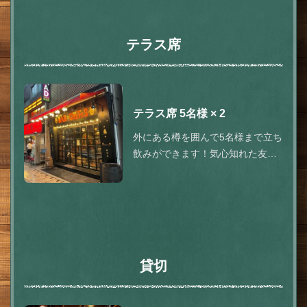
テラス席
テラス席
5名様
× 2
外にある樽を囲んで5名様まで立ち
飲みができます！気心知れた友人
とわいわい楽しみたいときにおす
すめ♪外席を希望される際はお電話
でお問い合わせください。
貸切