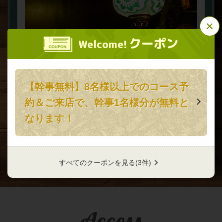
この店舗情報をシェアする
クーポン
Welcome!
スパイス研究所 MAD CHEFs マッドシェフ 浜松町店
東京都港区浜松町２-8-4金田ビル1F
https://madchefs-hamamatsutyo.owst.jp/
【幹事無料】8名様以上でのコース予
幻想的なアラビアンランプや鮮やかなグラフィックが
お店情報をコピー
目を引く空間。まるで海外にいるような雰囲気でお仕
約＆ご来店で、幹事1名様分が無料と
事の疲れも癒されます。外の飲食スペースにはテレビ
なります！
も設置し、パブリックビューイングも楽しめます♪
すべてのクーポンを見る
(3件)
閉じる
Access