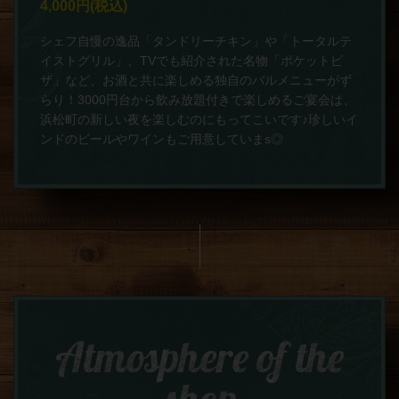
4,000円
(税込)
シェフ自慢の逸品「タンドリーチキン」や「トータルテ
イストグリル」、TVでも紹介された名物「ポケットピ
ザ」など、お酒と共に楽しめる独自のバルメニューがず
らり！3000円台から飲み放題付きで楽しめるご宴会は、
浜松町の新しい夜を楽しむのにもってこいです♪珍しいイ
ンドのビールやワインもご用意していまs◎
Atmosphere of the
shop