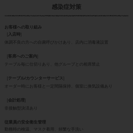
感染症対策
お客様への取り組み
[
入店時
]
体調不良の方への自粛呼びかけあり
店内に消毒液設置
[
客席へのご案内
]
テーブル毎に仕切りあり
他グループとの相席禁止
[
テーブル/カウンターサービス
]
オーダー時にお客様と一定間隔保持
個室に換気設備あり
[
会計処理
]
非接触型決済あり
従業員の安全衛生管理
勤務時の検温
マスク着用
頻繁な手洗い