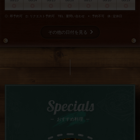
08/13
08/14
08/15
08/16
08/17
08/18
08/19
◎
◎
◎
◎
◎
◎
◎
◎
即予約可
□
リクエスト予約可
TEL
要問い合わせ
×
予約不可
休
定休日
その他の日付を見る
Specials
おすすめ料理