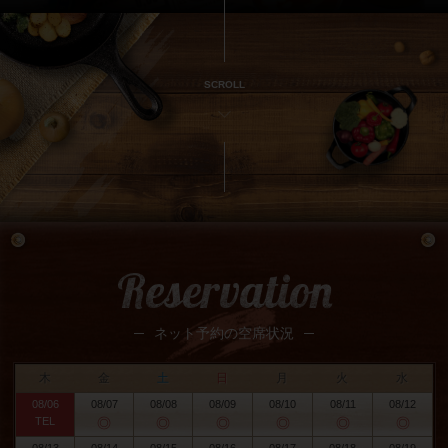
SCROLL
Reservation
ネット予約の空席状況
木
金
土
日
月
火
水
08/06
08/07
08/08
08/09
08/10
08/11
08/12
TEL
◎
◎
◎
◎
◎
◎